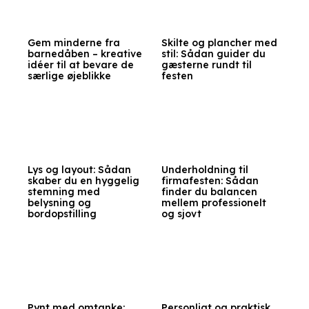
Gem minderne fra
Skilte og plancher med
barnedåben – kreative
stil: Sådan guider du
idéer til at bevare de
gæsterne rundt til
særlige øjeblikke
festen
Lys og layout: Sådan
Underholdning til
skaber du en hyggelig
firmafesten: Sådan
stemning med
finder du balancen
belysning og
mellem professionelt
bordopstilling
og sjovt
Pynt med omtanke:
Personligt og praktisk