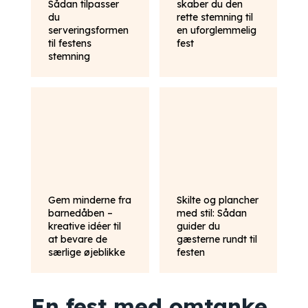
Sådan tilpasser
skaber du den
du
rette stemning til
serveringsformen
en uforglemmelig
til festens
fest
stemning
Gem minderne fra
Skilte og plancher
barnedåben –
med stil: Sådan
kreative idéer til
guider du
at bevare de
gæsterne rundt til
særlige øjeblikke
festen
En fest med omtanke