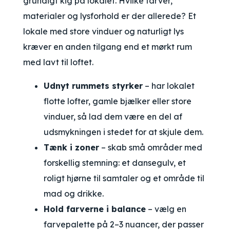
grundigt kig på lokalet. Hvilke farver,
materialer og lysforhold er der allerede? Et
lokale med store vinduer og naturligt lys
kræver en anden tilgang end et mørkt rum
med lavt til loftet.
Udnyt rummets styrker
– har lokalet
flotte lofter, gamle bjælker eller store
vinduer, så lad dem være en del af
udsmykningen i stedet for at skjule dem.
Tænk i zoner
– skab små områder med
forskellig stemning: et dansegulv, et
roligt hjørne til samtaler og et område til
mad og drikke.
Hold farverne i balance
– vælg en
farvepalette på 2–3 nuancer, der passer