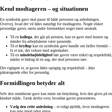
Kend modtageren – og situationen
En symbolsk gave skal passe til både personen og anledningen.
Overvej, hvad der vil føles naturligt for modtageren. Nogle elsker
personlige gaver, mens andre foretrækker noget mere neutralt.
Til en
kollega
, der går på pension, kan en gave med humor og
minder fra arbejdsårene være passende.
Til et
bryllup
kan en symbolsk gave handle om fælles fremtid –
fx et træ, der vokser med ægteskabet.
Til en
mindehøjtidelighed
bør gaven være enkel og respektfuld,
måske et bidrag til en sag, der stod personen nær.
Det vigtigste er, at gaven føles oprigtig og respektfuld – ikke
påtrængende eller for personlig.
Formidlingen betyder alt
Selv den smukkeste gave kan miste sin betydning, hvis den gives på en
klodset måde. Tænk derfor over, hvordan gaven præsenteres.
Vælg den rette anledning
– et roligt øjeblik, hvor modtageren
kan tage imod uden stress.