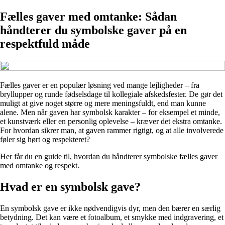
Fælles gaver med omtanke: Sådan
håndterer du symbolske gaver på en
respektfuld måde
Fælles gaver er en populær løsning ved mange lejligheder – fra
bryllupper og runde fødselsdage til kollegiale afskedsfester. De gør det
muligt at give noget større og mere meningsfuldt, end man kunne
alene. Men når gaven har symbolsk karakter – for eksempel et minde,
et kunstværk eller en personlig oplevelse – kræver det ekstra omtanke.
For hvordan sikrer man, at gaven rammer rigtigt, og at alle involverede
føler sig hørt og respekteret?
Her får du en guide til, hvordan du håndterer symbolske fælles gaver
med omtanke og respekt.
Hvad er en symbolsk gave?
En symbolsk gave er ikke nødvendigvis dyr, men den bærer en særlig
betydning. Det kan være et fotoalbum, et smykke med indgravering, et