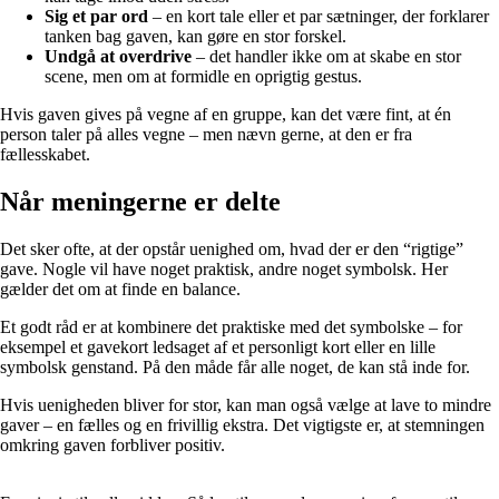
Sig et par ord
– en kort tale eller et par sætninger, der forklarer
tanken bag gaven, kan gøre en stor forskel.
Undgå at overdrive
– det handler ikke om at skabe en stor
scene, men om at formidle en oprigtig gestus.
Hvis gaven gives på vegne af en gruppe, kan det være fint, at én
person taler på alles vegne – men nævn gerne, at den er fra
fællesskabet.
Når meningerne er delte
Det sker ofte, at der opstår uenighed om, hvad der er den “rigtige”
gave. Nogle vil have noget praktisk, andre noget symbolsk. Her
gælder det om at finde en balance.
Et godt råd er at kombinere det praktiske med det symbolske – for
eksempel et gavekort ledsaget af et personligt kort eller en lille
symbolsk genstand. På den måde får alle noget, de kan stå inde for.
Hvis uenigheden bliver for stor, kan man også vælge at lave to mindre
gaver – en fælles og en frivillig ekstra. Det vigtigste er, at stemningen
omkring gaven forbliver positiv.