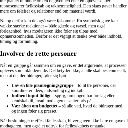
træ plantet til minde om en begivenhed eller en oplevelse, der
repræsenterer fællesskab og taknemmelighed. Den slags gaver handler
mere om følelser og relationer end om materiel værdi.
Netop derfor kan de også være følsomme. En symbolsk gave kan
vække stærke reaktioner – både glæde og rørsel, men også
forlegenhed, hvis modtageren ikke føler sig tilpas med
opmærksomheden. Derfor er det vigtigt at tænke over både indhold,
timing og formidling.
Involver de rette personer
Når en gruppe går sammen om en gave, er det afgørende, at processen
opleves som inkluderende. Det betyder ikke, at alle skal bestemme alt,
men at de, der bidrager, føler sig hørt.
Lav en lille planlægningsgruppe
– to til tre personer, der
koordinerer idéer, indsamling og indkøb.
Indhent input tidligt
– spørg, om nogen har forslag eller
kendskab til, hvad modtageren sætter pris på.
Vær åben om budgettet
– så alle ved, hvad de bidrager med,
og ingen føler sig presset.
Når beslutninger træffes i fællesskab, bliver gaven ikke bare en gave til
modtageren, men også et udtryk for fællesskabets omtanke.